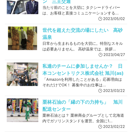
ン 三王交通
当たり前のことを大切に タクシードライバー
は、お客様と直接コミュニケーションする...
2023/05/02
世代を超えた交流の場にしたい 高砂
温泉
日常から生まれるものを大切に。特別なスキル
は必要ありません。 高砂温泉では、挨拶...
2023/04/27
私達のチームに参加しませんか？ 日
本コンセントリクス株式会社 旭川(as)
「Amazonを利用したことがある」応募理由は
それだけでOK！ 募集中のお仕事は...
2023/03/22
栗林石油の「縁の下の力持ち」 旭川
配送センター
栗林石油とは？ 栗林商会グループとして北海道
内でガソリンスタンドを運営。全国に1...
2023/02/22