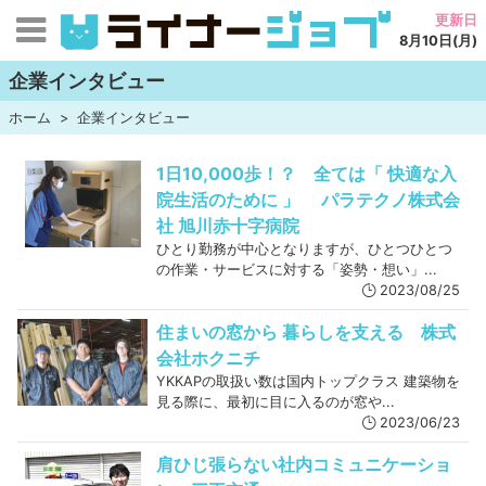
更新日
8月10日(月)
企業インタビュー
ホーム
企業インタビュー
1日10,000歩！？ 全ては「 快適な入
院生活のために 」 パラテクノ株式会
社 旭川赤十字病院
ひとり勤務が中心となりますが、ひとつひとつ
の作業・サービスに対する「姿勢・想い」...
2023/08/25
住まいの窓から 暮らしを支える 株式
会社ホクニチ
YKKAPの取扱い数は国内トップクラス 建築物を
見る際に、最初に目に入るのが窓や...
2023/06/23
肩ひじ張らない社内コミュニケーショ