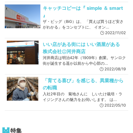
キャッチコピーは『 simple ＆ smart
』
ザ・ビッグ（BiG）は、 「買えば買うほど安さ
がわかる」をコンセプトに、 イオン...
2022/11/02
いい店がある街には いい酒屋がある
株式会社㋥河井商店
河井商店は明治42年（1909年）創業。サンロク
街が誕生する遥か以前から中心部の...
2022/08/19
「育てる喜び」を感じる、異業種から
の転職
入社2年目の 菊地さんに しいたけ栽培・ラ
イジングさんの魅力をお伺いします。 は...
2022/05/10
特集