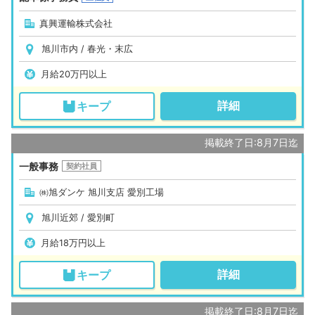
真興運輸株式会社
旭川市内 / 春光・末広
月給20万円以上
詳細
キープ
掲載終了日:8月7日迄
一般事務
契約社員
㈱旭ダンケ 旭川支店 愛別工場
旭川近郊 / 愛別町
月給18万円以上
詳細
キープ
掲載終了日:8月7日迄