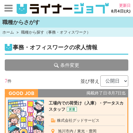
更新日
8月4日(火)
職種からさがす
ホーム
職種から探す（事務・オフィスワーク）
事務・オフィスワークの求人情報
条件変更
7
並び替え
件
GOOD JOB
掲載終了日:8月7日迄
工場内での荷受け（入庫）・データスカ
スタッフ
派遣
株式会社グッドサービス
旭川市内 / 東光・豊岡