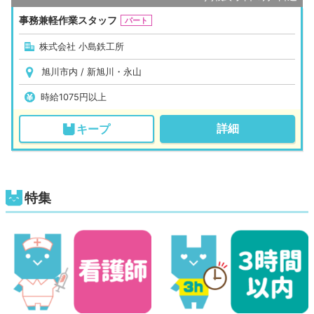
事務兼軽作業スタッフ
パート
株式会社 小島鉄工所
旭川市内 / 新旭川・永山
時給1075円以上
詳細
キープ
特集