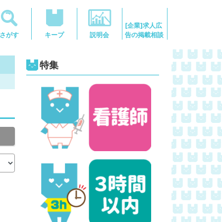
[企業]求人広
告の掲載相談
さがす
キープ
説明会
特集