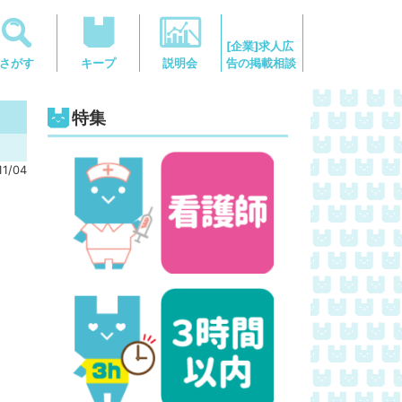
[企業]求人広
告の掲載相談
さがす
キープ
説明会
特集
1/04