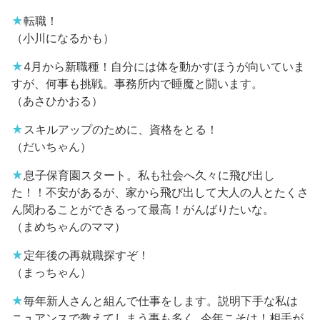
★
転職！
（小川になるかも）
★
4月から新職種！自分には体を動かすほうが向いていま
すが、何事も挑戦。事務所内で睡魔と闘います。
（あさひかおる）
★
スキルアップのために、資格をとる！
（だいちゃん）
★
息子保育園スタート。私も社会へ久々に飛び出し
た！！不安があるが、家から飛び出して大人の人とたくさ
ん関わることができるって最高！がんばりたいな。
（まめちゃんのママ）
★
定年後の再就職探すぞ！
（まっちゃん）
★
毎年新人さんと組んで仕事をします。説明下手な私は
ニュアンスで教えてしまう事も多く‥今年こそは！相手が