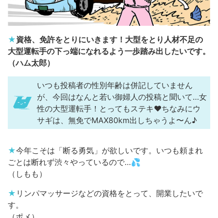
★
資格、免許をとりにいきます！大型をとり人材不足の
大型運転手の下っ端になれるよう一歩踏み出したいです。
（ハム太郎）
いつも投稿者の性別年齢は併記していません
が、今回はなんと若い御婦人の投稿と聞いて…女
性の大型運転手！とってもステキ♥ちなみにウ
サギは、無免でMAX80km出しちゃうよ〜ん♪
★
今年こそは「断る勇気」が欲しいです。いつも頼まれ
ごとは断れず渋々やっているので…💦
（しもも）
★
リンパマッサージなどの資格をとって、開業したいで
す。
（ポメ）