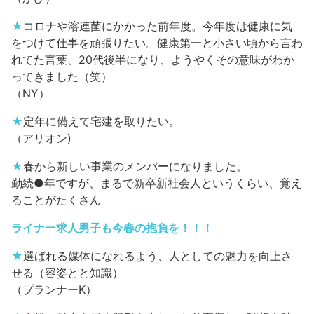
★
コロナや溶連菌にかかった前年度。今年度は健康に気
をつけて仕事を頑張りたい。健康第一と小さい頃から言わ
れてた言葉、20代後半になり、ようやくその意味がわか
ってきました（笑）
（NY）
★
定年に備えて宅建を取りたい。
（アリオン)
★
春から新しい事業のメンバーになりました。
勤続●年ですが、まるで新卒新社会人というくらい、覚え
ることがたくさん
ライナー求人男子も今春の抱負を！！！
★
選ばれる媒体になれるよう、人としての魅力を向上さ
せる（容姿とと知識）
（プランナーK）