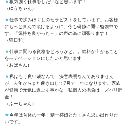
★
根気強く仕事をしたいなと思います！
（ゆうちゃん）
★
仕事で揉みほぐしのセラピストをしています。お客様
にもっと喜んで頂けるように、今も研修に通い勉強中で
す。「気持ち良かった～」の声の為に頑張ります！
（猫日和）
★
仕事に関わる資格をとろうかと。。給料が上がること
をモチベーションにしたいと思います
（おばさん）
★
私はもう良い歳なんで 決意表明なんてありません
が、去年からまた働き出して7月で一年になります。家族
が健康で元気に過ごす事かな。私個人の抱負は ズバリ貯
金！
（ふーちゃん）
★
今年は育休の一年！精一杯娘とたくさん思い出作りた
いです。