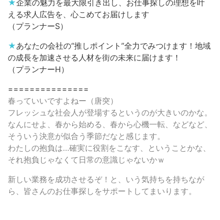
★
企業の魅力を最大限引き出し、お仕事探しの理想を叶
える求人広告を、心こめてお届けします
（プランナーS）
★
あなたの会社の“推しポイント”全力でみつけます！地域
の成長を加速させる人材を街の未来に届けます！
（プランナーH）
===============
春っていいですよねー（唐突）
フレッシュな社会人が登場するというのが大きいのかな。
なんにせよ、春から始める、春から心機一転、などなど、
そういう決意が似合う季節だなと感じます。
わたしの抱負は…確実に役割をこなす、ということかな、
それ抱負じゃなくて日常の意識じゃないかｗ
新しい業務を成功させるぞ！と、いう気持ちを持ちなが
ら、皆さんのお仕事探しをサポートしてまいります。