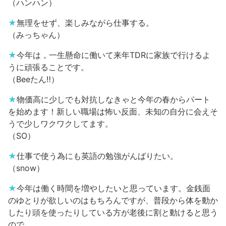
（ハンハン）
★
無理をせず、楽しみながら仕事する。
（みっちゃん）
★
今年は，一生懸命に働いて来年TDRに家族で行けるよ
うに頑張ることです。
（Beeたん‼）
★
物価高に少しでも対抗しなきゃと今年の春からパート
を始めます！新しい職場は怖い反面、未知の自分に会えそ
うで少しワクワクしてます。
（SO）
★
仕事で使う為にも英語の勉強がんばりたい。
（snow）
★
今年は働く時間を増やしたいと思っています。金銭面
のゆとりが欲しいのはもちろんですが、普段から体を動か
したり頭を使ったりしている方が老後に割と動けると思う
ので…