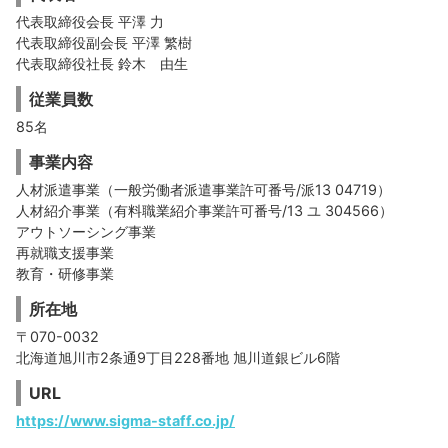
代表取締役会長 平澤 力
代表取締役副会長 平澤 繁樹
代表取締役社長 鈴木 由生
従業員数
85名
事業内容
人材派遣事業（一般労働者派遣事業許可番号/派13 04719）
人材紹介事業（有料職業紹介事業許可番号/13 ユ 304566）
アウトソーシング事業
再就職支援事業
教育・研修事業
所在地
〒070-0032
北海道旭川市2条通9丁目228番地 旭川道銀ビル6階
URL
https://www.sigma-staff.co.jp/