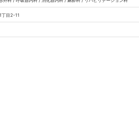
整形外科 / 呼吸器内科 / 消化器内科 / 麻酔科 / リハビリテーション科
1丁目2-11