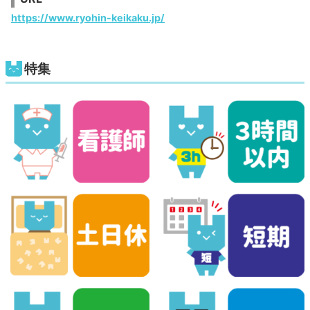
https://www.ryohin-keikaku.jp/
特集