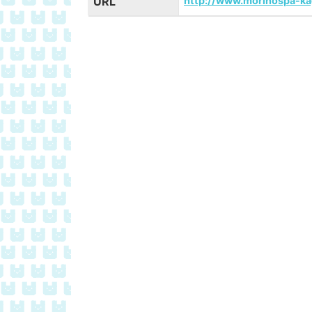
URL
http://www.morinospa-k