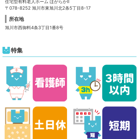
住宅型有料老人ホーム ほがらかⅡ
〒078-8252 旭川市東旭川北2条5丁目8-17
所在地
旭川市西御料4条3丁目1番8号
特集