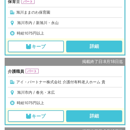
保育士
パート
旭川ままのわ保育園
旭川市内 / 新旭川・永山
時給1075円以上
詳細
キープ
掲載終了日:8月18日迄
介護職員
パート
アイ・パートナー株式会社 介護付有料老人ホーム 貴
旭川市内 / 春光・末広
時給1075円以上
詳細
キープ