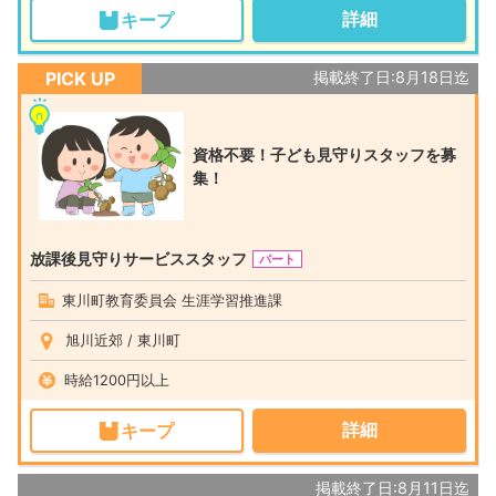
詳細
キープ
PICK UP
掲載終了日:8月18日迄
資格不要！子ども見守りスタッフを募
集！
放課後見守りサービススタッフ
パート
東川町教育委員会 生涯学習推進課
旭川近郊 / 東川町
時給1200円以上
詳細
キープ
掲載終了日:8月11日迄