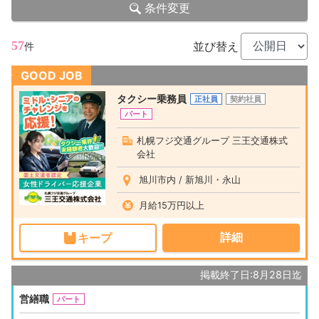
条件変更
57
並び替え
件
GOOD JOB
タクシー乗務員
正社員
契約社員
パート
札幌フジ交通グループ 三王交通株式
会社
旭川市内 / 新旭川・永山
月給15万円以上
詳細
キープ
掲載終了日:8月28日迄
営繕職
パート