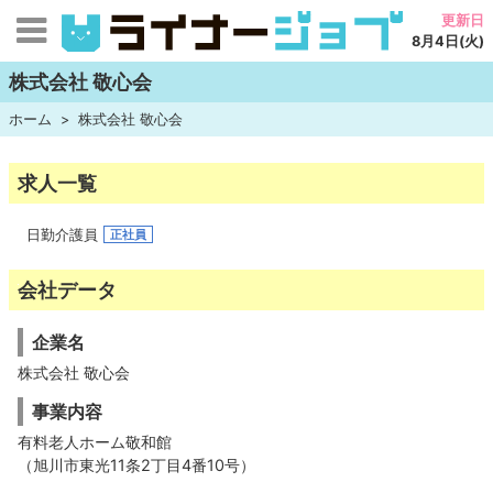
更新日
8月4日(火)
株式会社 敬心会
ホーム
株式会社 敬心会
求人一覧
日勤介護員
正社員
会社データ
企業名
株式会社 敬心会
事業内容
有料老人ホーム敬和館
（旭川市東光11条2丁目4番10号）