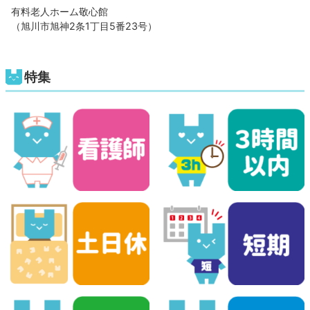
有料老人ホーム敬心館
（旭川市旭神2条1丁目5番23号）
特集