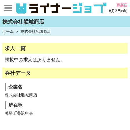
更新日
8月7日(金)
株式会社船城商店
ホーム
株式会社船城商店
求人一覧
掲載中の求人はありません。
会社データ
企業名
株式会社船城商店
所在地
美瑛町美沢中央