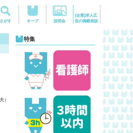
[企業]求人広
告の掲載相談
さがす
キープ
説明会
特集
夫）