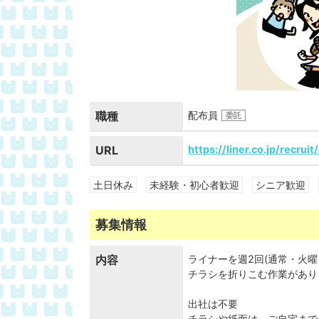
職種
配布員
委託
URL
https://liner.co.jp/recruit
土日休み
未経験・初心者歓迎
シニア歓迎
募集情報
内容
ライナーを週2回(通常・火
チラシを折りこむ作業があり
出社は不要
チラシや紙面は、ご自宅まで