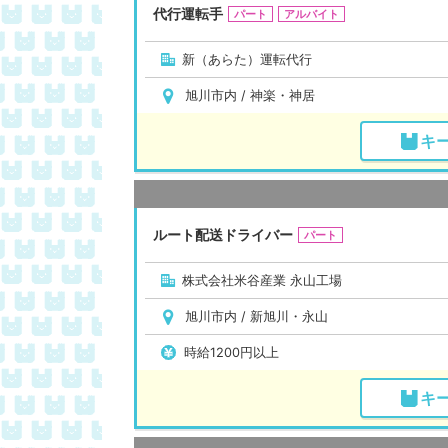
代行運転手
パート
アルバイト
新（あらた）運転代行
旭川市内 / 神楽・神居
キ
ルート配送ドライバー
パート
株式会社米谷産業 永山工場
旭川市内 / 新旭川・永山
時給1200円以上
キ